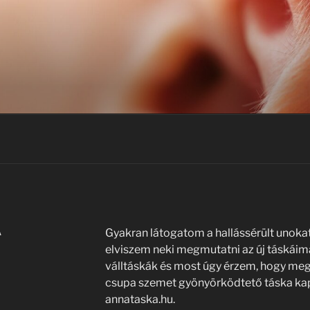
A
Gyakran látogatom a hallássérült unoka
elviszem neki megmutatni az új táskái
válltáskák és most úgy érzem, hogy megt
csupa szemet gyönyörködtető táska kap
annataska.hu.