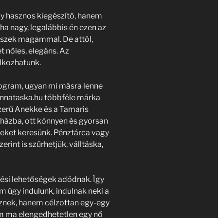
y hasznos kiegészítő, hanem
 ha nagy, legalábbis én ezen az
viszek magammal. De attól,
t nőies, elegáns. Az
álkozhatunk.
rogram, ugyan mi másra lenne
 annataska.hu többféle márka
szerű Anekke és a Tamaris
uházba, ott könnyen és gyorsan
yeket keresünk. Pénztárca vagy
erint is szűrhetjük, válltáska,
ési lehetőségek adódnak. Így
m úgy indulunk, indulnak neki a
znek, hanem célzottan egy-egy
tem ma elengedhetetlen egy nő