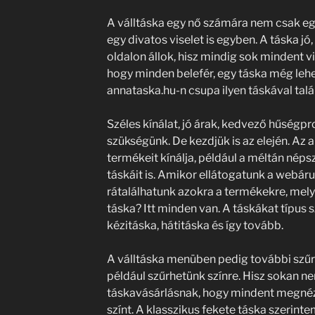
A válltáska egy nő számára nem csak eg
egy divatos viselet is egyben. A táska jó,
oldalon állok, hisz mindig sok mindent 
hogy minden belefér, egy táska még lehe
annataska.hu-n csupa ilyen táskával tal
Széles kínálat, jó árak, kedvező hűségp
szükségünk. De kezdjük is az elején. Az
termékeit kínálja, például a méltán nép
táskáit is. Amikor ellátogatunk a webár
rátalálhatunk azokra a termékekre, mel
táska? Itt minden van. A táskákat típus sz
kézitáska, hátitáska és így tovább.
A válltáska menüben pedig további szűr
például szűrhetünk színre. Hisz sokan ne
táskavásárlásnak, hogy mindent megné
színt. A klasszikus fekete táska szerin