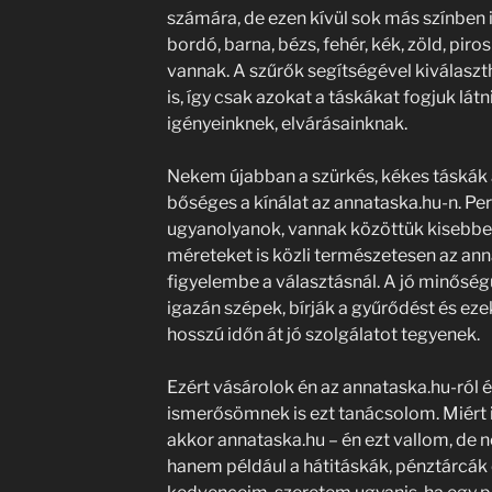
számára, de ezen kívül sok más színben i
bordó, barna, bézs, fehér, kék, zöld, piro
vannak. A szűrők segítségével kiválasz
is, így csak azokat a táskákat fogjuk lát
igényeinknek, elvárásainknak.
Nekem újabban a szürkés, kékes táskák 
bőséges a kínálat az annataska.hu-n. Pe
ugyanolyanok, vannak közöttük kisebbe
méreteket is közli természetesen az ann
figyelembe a választásnál. A jó minőség
igazán szépek, bírják a gyűrődést és ez
hosszú időn át jó szolgálatot tegyenek.
Ezért vásárolok én az annataska.hu-ról
ismerősömnek is ezt tanácsolom. Miért i
akkor annataska.hu – én ezt vallom, de 
hanem például a hátitáskák, pénztárcák 