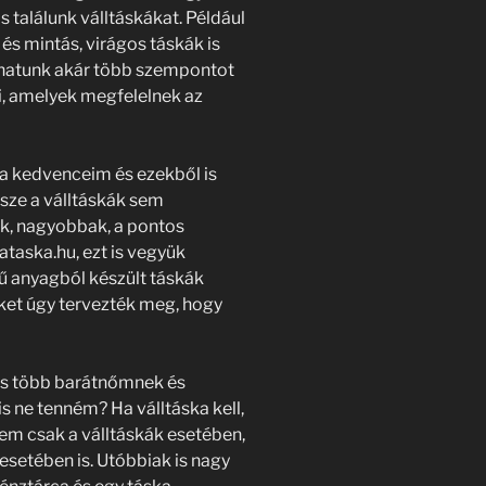
s találunk válltáskákat. Például
s és mintás, virágos táskák is
thatunk akár több szempontot
ni, amelyek megfelelnek az
a kedvenceim és ezekből is
rsze a válltáskák sem
k, nagyobbak, a pontos
ataska.hu, ezt is vegyük
ű anyagból készült táskák
eket úgy tervezték meg, hogy
 és több barátnőmnek és
s ne tenném? Ha válltáska kell,
nem csak a válltáskák esetében,
esetében is. Utóbbiak is nagy