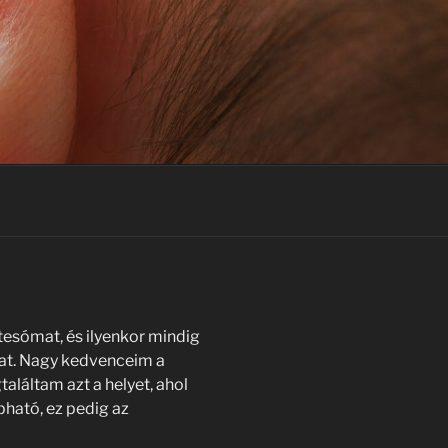
tesómat, és ilyenkor mindig
mat. Nagy kedvenceim a
aláltam azt a helyet, ahol
ható, ez pedig az