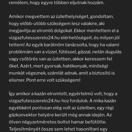
remélem, hogy egyre többen eljutnak hozzám.
Amikor megvettem az üzlethelyiséget, gondoltam,
hogy előbb-utóbb szükségem lesz valakire, aki
megjavítja az elromló dolgokat. Ekkor mentettem el a
vizgazfutesszerelo24.hu elérhetőségeit, és milyen jól
tettem! Az egyik barátnőm tanácsolta, hogy ha valami
problémám van a vízzel, fűtéssel, gázzal, netán dugulás
vagy csőtörés van az üzletben, akkor keressem fel
őket. Azért, mert gyorsak, hatékonyak, minőségi
munkát végeznek, számlát adnak, amit a biztosító is
elismer. Pont erre volt szükségem!
Így amikor a kazán elromlott, egyértelmű volt, hogy a
vizgazfutesszerelo24.hu-hoz fordulok. A mika kazán
egyébként pontosan elég volt az üzletben, egy régi
gázkonvektor helyére került még annak idején. Az
ötven négyzetméretes boltot hamar befűtötte.
Teljesítményét össze sem lehet hasonlítani egy