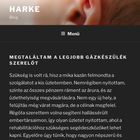
Tartalomhoz
HARKE
Blog
Menü
MEGTALÁLTAM A LEGJOBB GÁZKÉSZÜLÉK
SZERELŐT
Szükség is volt rá, hisz a mika kazán felmondta a
szolgálatot a kis üzletemben. Nemrégiben nyitottam,
szinte az összes pénzem ráment az árura, és az
üzlethelyiség megvásárlására. Nem egy új hely, a
felújítás még várat magára, de a célnak megfelel.
Régóta szerettem volna segíteni hallássérült
embertársaimon, így olyan üzletet nyitottam, ahol a
rehabilitációhoz szükséges segédeszközöket lehet
kapni. Egyelőre úgy tűnik, hogy nagyon népszerű és