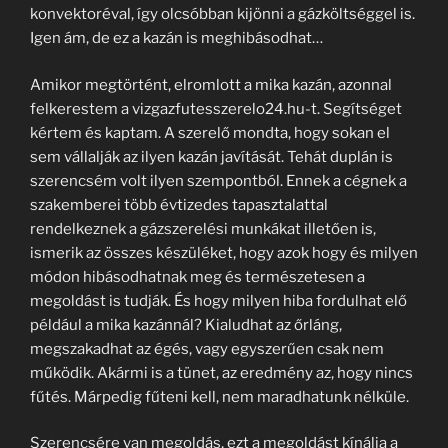
konvektoréval, így olcsóbban kijönni a gázköltséggel is.
Igen ám, de ez a kazán is meghibásodhat…
Amikor megtörtént, elromlott a mika kazán, azonnal
felkerestem a vizgazfutesszerelo24.hu-t. Segítséget
kértem és kaptam. A szerelő mondta, hogy sokan el
sem vállalják az ilyen kazán javítását. Tehát duplán is
szerencsém volt ilyen szempontból. Ennek a cégnek a
szakemberei több évtizedes tapasztalattal
rendelkeznek a gázszerelési munkákat illetően is,
ismerik az összes készüléket, hogy azok hogy és milyen
módon hibásodhatnak meg és természetesen a
megoldást is tudják. És hogy milyen hiba fordulhat elő
például a mika kazánnál? Kialudhat az őrláng,
megszakadhat az égés, vagy egyszerűen csak nem
működik. Akármi is a tünet, az eredmény az, hogy nincs
fűtés. Márpedig fűteni kell, nem maradhatunk nélküle.
Szerencsére van megoldás, ezt a megoldást kínálja a