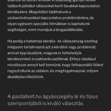
találunk például válaszokat kerti tavakkal kapcsolatos
kérdésekre. Megoldást találhatunk a
szobanövényekkel kapcsolatos problémáinkra, de
olyan egészen speciális témákban is kaphatunk
segítséget, mint mondjuk a biogazdálkodás.
Ha pedig a hatalmas kérdés- és válaszanyag esetleg
mégsem tartalmazná azt a kérdést vagy problémát,
amivel épp küzdünk, magunk is feltehetjük
kérdéseinket a szaktanácsadóknak. Ehhez ráadásul
mindössze annyit kell tennünk, hogy felhasználói fiókot
regisztrálunk az oldalon, és megfogalmazzuk, milyen
akadályba ütköztünk.
A gazdabolt.hu ágyásszegély ár és típus
szempontjából is kiváló választás