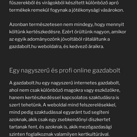
fűszerekből és virágokból készített különböző apró
termékek remekül fogynak a jótékonysági vásárokon.
Azonban természetesen nem mindegy, hogy mennyit
költünk kertészkedésre. Ezért örültünk nagyon, amikor
az egyik adományozónk jóvoltából rátaláltunk a
gazdabolt.hu weboldalra, és kedvező áraikra.
Egy nagyszerű és profi online gazdabolt
A gazdabolt.hu egy nagyszerű internetes gazdabolt,
ahol nem csak különböző magokra vagy eszközökre,
hanem kertészkedéssel kapcsolatos szaktudásra is
szert tehetünk. A weboldal mind felszerelésekkel,
mind pedig szaktudással egyaránt tud segíteni
azoknak, akik csak egy zsebkendőnyi díszkertet
tartanak fent, és azoknak is, akik mezőgazdasági
szinten foglalkoznak valamilyen kertkultúrával.