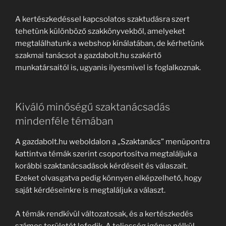
A kertészkedéssel kapcsolatos szaktudásra szert
tehetünk különböző szakkönyvekből, amelyeket
megtalálhatunk a webshop kínálatában, de kérhetünk
szakmai tanácsot a gazdabolt.hu szakértő
munkatársaitól is, ugyanis ilyesmivel is foglalkoznak.
Kiváló minőségű szaktanácsadás
mindenféle témában
A gazdabolt.hu weboldalon a „Szaktanács” menüpontra
kattintva témák szerint csoportosítva megtaláljuk a
korábbi szaktanácsadások kérdéseit és válaszait.
Ezeket olvasgatva pedig könnyen elképzelhető, hogy
saját kérdéseinkre is megtaláljuk a választ.
A témák rendkívül változatosak, és a kertészkedés
számos területét lefedik. A teljesség igénye nélkül