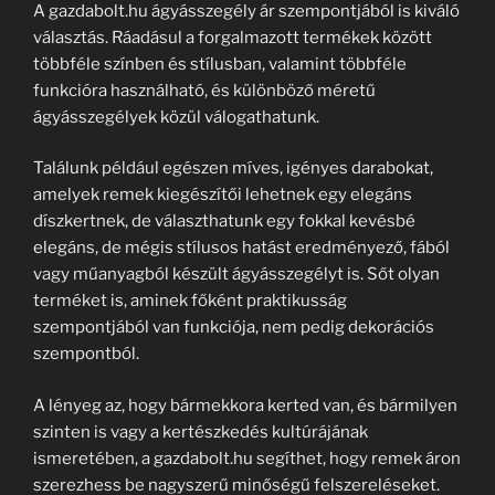
A gazdabolt.hu ágyásszegély ár szempontjából is kiváló
választás. Ráadásul a forgalmazott termékek között
többféle színben és stílusban, valamint többféle
funkcióra használható, és különböző méretű
ágyásszegélyek közül válogathatunk.
Találunk például egészen míves, igényes darabokat,
amelyek remek kiegészítői lehetnek egy elegáns
díszkertnek, de választhatunk egy fokkal kevésbé
elegáns, de mégis stílusos hatást eredményező, fából
vagy műanyagból készült ágyásszegélyt is. Sőt olyan
terméket is, aminek főként praktikusság
szempontjából van funkciója, nem pedig dekorációs
szempontból.
A lényeg az, hogy bármekkora kerted van, és bármilyen
szinten is vagy a kertészkedés kultúrájának
ismeretében, a gazdabolt.hu segíthet, hogy remek áron
szerezhess be nagyszerű minőségű felszereléseket.