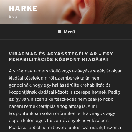
Tartalomhoz
HARKE
Blog
Menü
VIRÁGMAG ÉS ÁGYÁSSZEGÉLY ÁR – EGY
REHABILITÁCIÓS KÖZPONT KIADÁSAI
A virágmag, a metszőolló vagy az ágyásszegély ár olyan
kiadási tételek, amiről az emberek talán nem
gondolnák, hogy egy hallássérültek rehabilitációs
központjának kiadásai között is szerepelhetnek. Pedig
ez így van, hiszen a kertészkedés nem csak jó hobbi,
hanem remek terápiás elfoglaltság is. A mi
központunkban sokan örömüket lelik a virágok vagy
éppen különleges fűszernövények nevelésében.
Ráadásul ebből némi bevételünk is származik, hiszen a